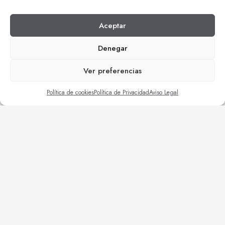
| Reformas empresas
| Trabajos de mantenimiento
Aceptar
| Construcciones varias
| Obra civil
Denegar
| Rehabilitaciones
Ver preferencias
Política de cookies
Política de Privacidad
Aviso Legal