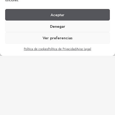
funciones.
Aceptar
Denegar
Ver preferencias
Miguel Asín SL ha recibido una ayuda de 2.900€ para la adquisición
Política de cookies
Política de Privacidad
Aviso Legal
de un vehículo híbrido enchufable de la Unión Europea con cargo al
Fondo NextGenerationEU, en el marco del Plan de Recuperación,
Transformación y Resiliencia, para la adquisición de vehículos
eléctricos “enchufables” y de pila combustible dentro del Programa de
incentivos a la movilidad eficiente y sostenible Programa MOVES III
Vehículos Comunitat Valenciana del Ministerio para la Transición
Ecológica y el Reto Demográfico a través del IDAE, gestionado por el
Instituto Valenciano de Competitividad Empresarial (IVACE).