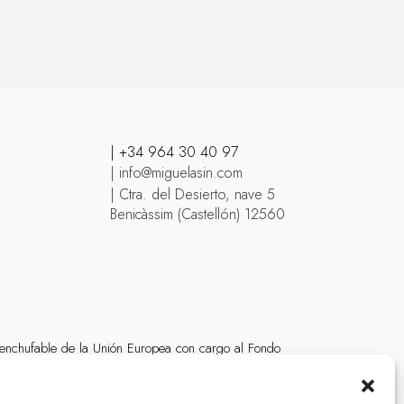
| +34 964 30 40 97
| info@miguelasin.com
| Ctra. del Desierto, nave 5
Benicàssim (Castellón) 12560
s
 enchufable de la Unión Europea con cargo al Fondo
a adquisición de vehículos eléctricos “enchufables” y de pila
 MOVES III Vehículos Comunitat Valenciana del Ministerio para