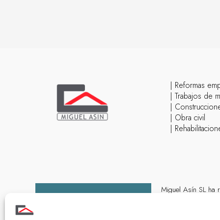
| Reformas em
| Trabajos de 
| Construccione
| Obra civil
| Rehabilitacion
Miguel Asín SL ha r
NextGenerationEU, e
combustible dentro 