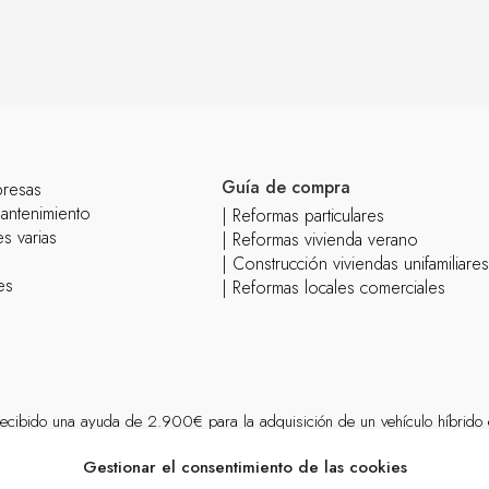
Guía de compra
presas
mantenimiento
| Reformas particulares
s varias
| Reformas vivienda verano
| Construcción viviendas unifamiliare
es
| Reformas locales comerciales
ecibido una ayuda de 2.900€ para la adquisición de un vehículo híbrido
n el marco del Plan de Recuperación, Transformación y Resiliencia, para l
Gestionar el consentimiento de las cookies
del Programa de incentivos a la movilidad eficiente y sostenible Programa