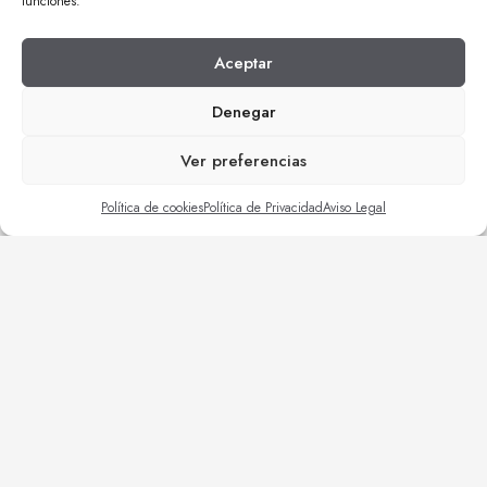
funciones.
Aceptar
Denegar
Ver preferencias
Miguel Asín SL ha recibido una ayuda de 2.900€ para la adquisición
Política de cookies
Política de Privacidad
Aviso Legal
de un vehículo híbrido enchufable de la Unión Europea con cargo al
Fondo NextGenerationEU, en el marco del Plan de Recuperación,
Transformación y Resiliencia, para la adquisición de vehículos
eléctricos “enchufables” y de pila combustible dentro del Programa de
incentivos a la movilidad eficiente y sostenible Programa MOVES III
Vehículos Comunitat Valenciana del Ministerio para la Transición
Ecológica y el Reto Demográfico a través del IDAE, gestionado por el
Instituto Valenciano de Competitividad Empresarial (IVACE).